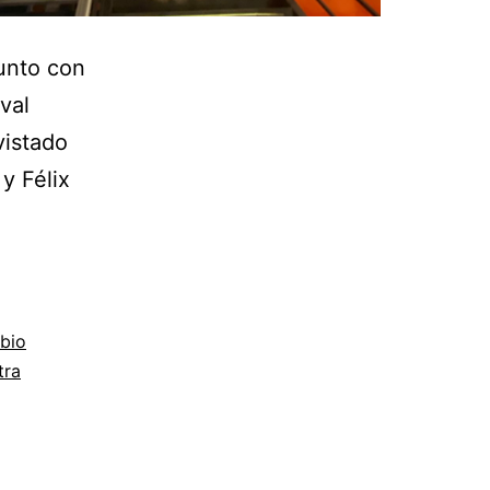
junto con
val
vistado
y Félix
bio
tra