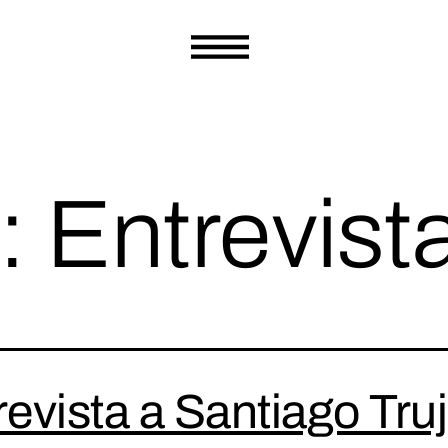
a:
Entrevist
evista a Santiago Truji