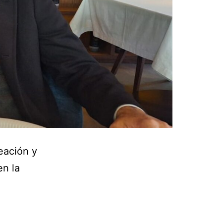
eación y
en la