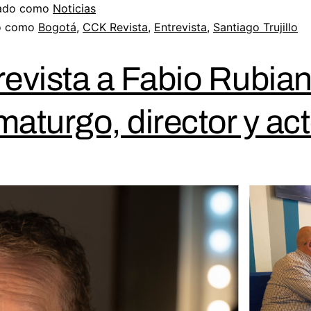
zado como
Noticias
do como
Bogotá
,
CCK Revista
,
Entrevista
,
Santiago Trujillo
revista a Fabio Rubian
maturgo, director y act