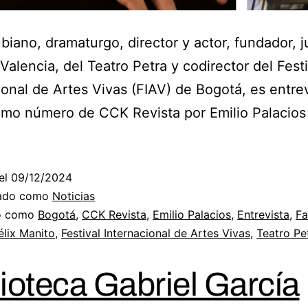
biano, dramaturgo, director y actor, fundador, 
Valencia, del Teatro Petra y codirector del Festi
ional de Artes Vivas (FIAV) de Bogotá, es entre
timo número de CCK Revista por Emilio Palacios 
el
09/12/2024
zado como
Noticias
do como
Bogotá
,
CCK Revista
,
Emilio Palacios
,
Entrevista
,
Fa
élix Manito
,
Festival Internacional de Artes Vivas
,
Teatro Pe
lioteca Gabriel García