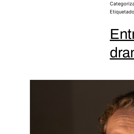
Categori
Etiqueta
Ent
dra