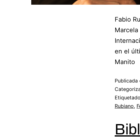
Fabio Ru
Marcela 
Internac
en el úl
Manito
Publicada 
Categori
Etiqueta
Rubiano
,
F
Bib