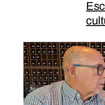
Esc
cul