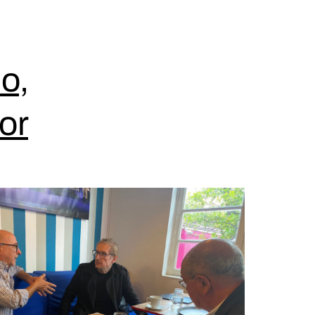
o,
or