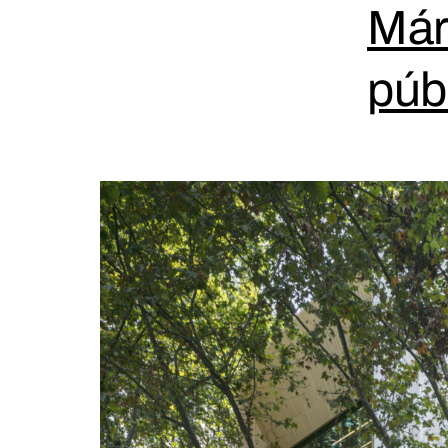
Már
púb