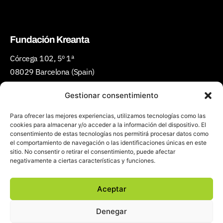
Fundación Kreanta
Córcega 102, 5º 1ª
08029 Barcelona (Spain)
Teléfono:
(+34) 934 301 427
Gestionar consentimiento
Email:
ciudadescreativas@kreanta.org
Para ofrecer las mejores experiencias, utilizamos tecnologías como las
cookies para almacenar y/o acceder a la información del dispositivo. El
consentimiento de estas tecnologías nos permitirá procesar datos como
el comportamiento de navegación o las identificaciones únicas en este
sitio. No consentir o retirar el consentimiento, puede afectar
negativamente a ciertas características y funciones.
Aceptar
Política de privacidad y cookies
Denegar