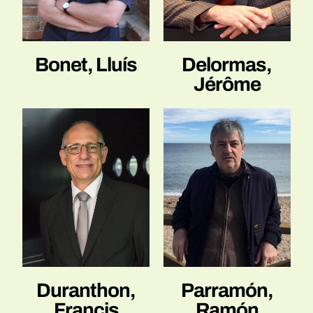
Bonet, Lluís
Delormas,
Jérôme
Parramón,
Duranthon,
Ramón
Francis