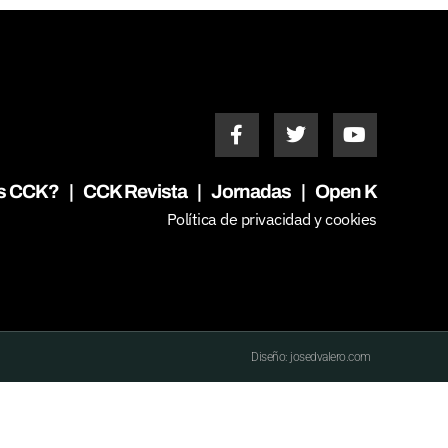
s CCK?
|
CCK Revista
|
Jornadas
|
Open K
Política de privacidad y cookies
Diseño: josedvalero.com