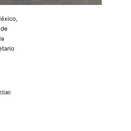
México,
 de
la
etario
rtran