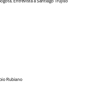
ogotá. Entrevista a Santiago Trujillo
abio Rubiano