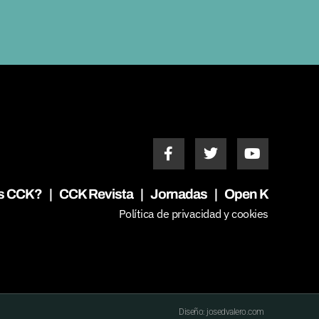
s CCK?
|
CCK Revista
|
Jornadas
|
Open K
Política de privacidad y cookies
Diseño: josedvalero.com