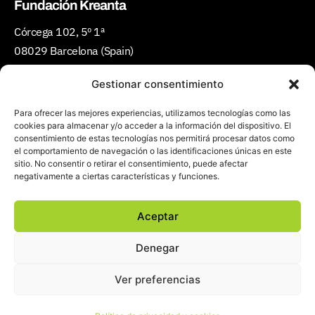
Fundación Kreanta
Córcega 102, 5º 1ª
08029 Barcelona (Spain)
Teléfono:
(+34) 934 301 427
Gestionar consentimiento
Email:
ciudadescreativas@kreanta.org
Para ofrecer las mejores experiencias, utilizamos tecnologías como las
cookies para almacenar y/o acceder a la información del dispositivo. El
consentimiento de estas tecnologías nos permitirá procesar datos como
el comportamiento de navegación o las identificaciones únicas en este
sitio. No consentir o retirar el consentimiento, puede afectar
negativamente a ciertas características y funciones.
Aceptar
Política de privacidad y cookies
Denegar
Ver preferencias
2022 © Fundación Kreanta
Diseño: josedvalero.com