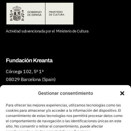
Actividad subvencionada por el
Ministerio de Cultura
Fundación Kreanta
Córcega 102, 5º 1ª
08029 Barcelona (Spain)
Teléfono:
(+34) 934 301 427
Gestionar consentimiento
Email:
ciudadescreativas@kreanta.org
Para ofrecer las mejores experiencias, utilizamos tecnologías como las
cookies para almacenar y/o acceder a la información del dispositivo. El
consentimiento de estas tecnologías nos permitirá procesar datos como
el comportamiento de navegación o las identificaciones únicas en este
sitio. No consentir o retirar el consentimiento, puede afectar